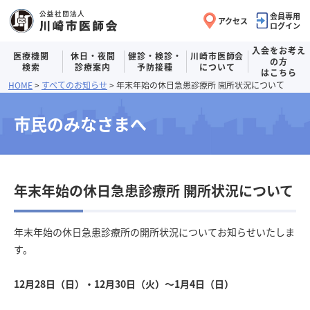
会員専用
アクセス
ログイン
入会をお考え
医療機関
休日・夜間
健診・検診・
川崎市医師会
の方
検索
診療案内
予防接種
について
はこちら
ヘッダーメニューへ移動します
本文へ移動します
フッターへ移動します
HOME
すべてのお知らせ
年末年始の休日急患診療所 開所状況について
市民のみなさまへ
年末年始の休日急患診療所 開所状況について
年末年始の休日急患診療所の開所状況についてお知らせいたしま
す。
12月28日（日）・12月30日（火）～1月4日（日）