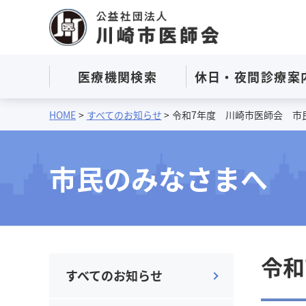
医療機関
検索
休日・夜間
診療案
ヘッダーメニューへ移動します
本文へ移動します
フッターへ移動します
HOME
すべてのお知らせ
令和7年度 川崎市医師会 市
市民のみなさまへ
令和
すべてのお知らせ