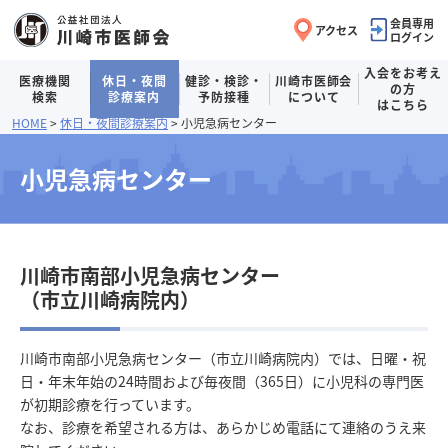
会員専用
アクセス
ログイン
入会をお考え
医療機関
休日・夜間
健診・検診・
川崎市医師会
の方
検索
診療案内
予防接種
について
はこちら
ヘッダーメニューへ移動します
本文へ移動します
フッターへ移動します
HOME
休日・夜間診療案内
小児急病センター
小児急病センター
川崎市南部小児急病センター
（市立川崎病院内）
川崎市南部小児急病センター（市立川崎病院内）では、日曜・祝
日・年末年始の24時間および毎夜間（365日）に小児科の専門医
が初期診療を行っています。
なお、診療を希望される方は、あらかじめ電話にて連絡のうえ来