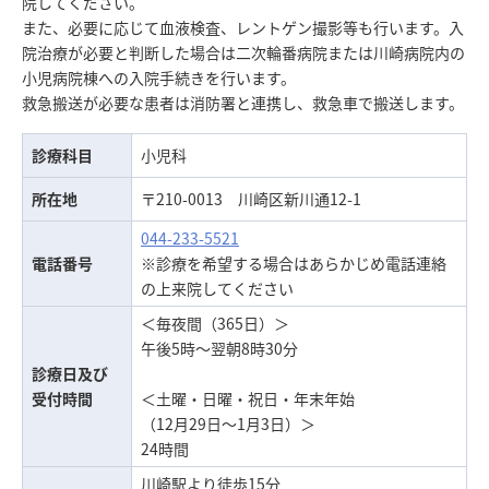
院してください。
また、必要に応じて血液検査、レントゲン撮影等も行います。入
院治療が必要と判断した場合は二次輪番病院または川崎病院内の
小児病院棟への入院手続きを行います。
救急搬送が必要な患者は消防署と連携し、救急車で搬送します。
診療科目
小児科
所在地
〒210-0013 川崎区新川通12-1
044-233-5521
電話番号
※診療を希望する場合はあらかじめ電話連絡
の上来院してください
＜毎夜間（365日）＞
午後5時～翌朝8時30分
診療日及び
受付時間
＜土曜・日曜・祝日・年末年始
（12月29日～1月3日）＞
24時間
川崎駅より徒歩15分